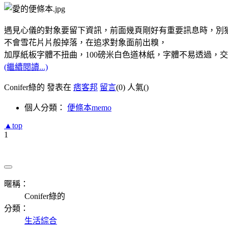
遇見心儀的對象要留下資訊，前面幾頁剛好有重要訊息時，別
不會雪花片片般掉落，在追求對象面前出糗，
加厚紙板字體不扭曲，100磅米白色道林紙，字體不易透過，
(繼續閱讀...)
Conifer綠的 發表在
痞客邦
留言
(0)
人氣(
)
個人分類：
便條本memo
▲top
1
暱稱：
Conifer綠的
分類：
生活綜合