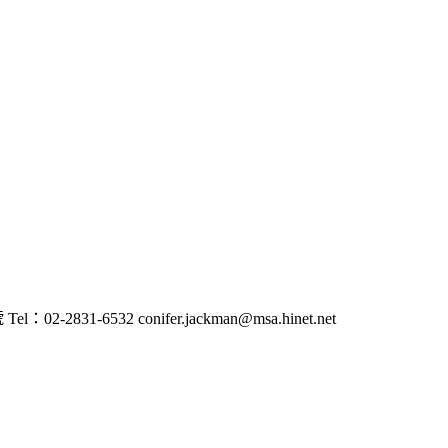
-6532 conifer.jackman@msa.hinet.net