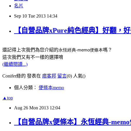
名片
Sep
10
Tue
2013
14:34
【自營品牌xPure純色經典】好翻，好
還記得上次我們為您介紹的
永恆經典
-memo
便條本
嗎？
這次我們又有不一樣的選擇唷
(繼續閱讀...)
Conifer綠的 發表在
痞客邦
留言
(0)
人氣(
)
個人分類：
便條本memo
▲top
Aug
26
Mon
2013
12:04
【自營品牌x便條本】永恆經典-mem