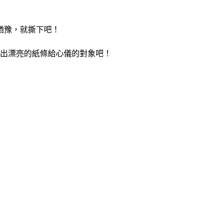
猶豫，就撕下吧！
交出漂亮的紙條給心儀的對象吧！